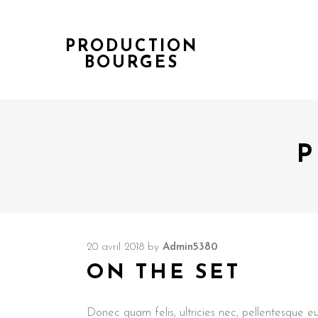
PRODUCTION
BOURGES
P
20 avril 2018
by
Admin5380
ON THE SET
Donec quam felis, ultricies nec, pellentesque e