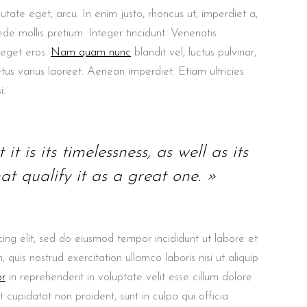
putate eget, arcu. In enim justo, rhoncus ut, imperdiet a,
ede mollis pretium. Integer tincidunt. Venenatis
 eget eros.
Nam quam nunc
blandit vel, luctus pulvinar,
etus varius laoreet. Aenean imperdiet. Etiam ultricies
i.
it is its timelessness, as well as its
at qualify it as a great one. »
ing elit, sed do eiusmod tempor incididunt ut labore et
uis nostrud exercitation ullamco laboris nisi ut aliquip
or
in reprehenderit in voluptate velit esse cillum dolore
t cupidatat non proident, sunt in culpa qui officia