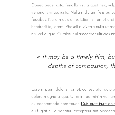
Donec pede justo, fringilla vel, aliquet nec, vul
venenatis vitae, justo. Nullam dictum felis eu p
faucibus. Nullam quis ante. Etiam sit amet orci
hendrerit id, lorem. Phasellus viverra nulla ut m
nisi vel augue. Curabitur ullamcorper ultricies nis
« It may be a timely film, but 
depths of compassion, th
Lorem ipsum dolor sit amet, consectetur adipisc
dolore magna aliqua. Ut enim ad minim veniam, q
ex eacommodo consequat.
Duis aute irure dol
eu fugiat nulla pariatur. Excepteur sint occaeca