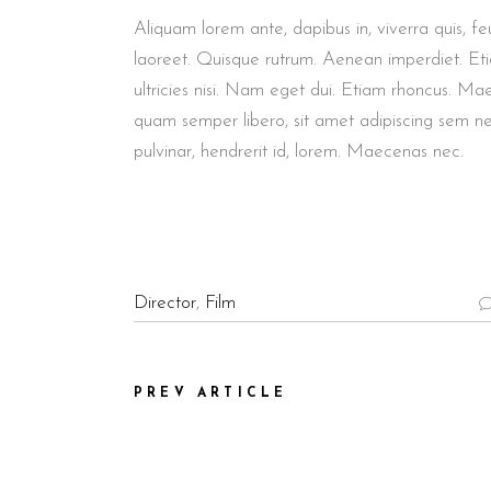
Aliquam lorem ante, dapibus in, viverra quis, feu
laoreet. Quisque rutrum. Aenean imperdiet. Etia
ultricies nisi. Nam eget dui. Etiam rhoncus. M
quam semper libero, sit amet adipiscing sem n
pulvinar, hendrerit id, lorem. Maecenas nec.
Director
,
Film
PREV ARTICLE