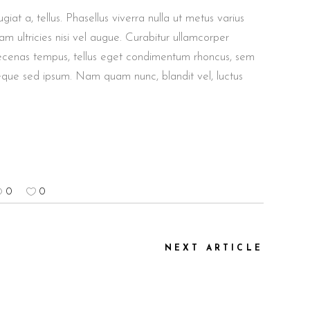
giat a, tellus. Phasellus viverra nulla ut metus varius
m ultricies nisi vel augue. Curabitur ullamcorper
aecenas tempus, tellus eget condimentum rhoncus, sem
eque sed ipsum. Nam quam nunc, blandit vel, luctus
0
0
NEXT ARTICLE