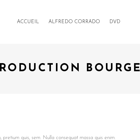
ACCUEIL
ALFREDO CORRADO
DVD
RODUCTION BOURG
u, pretium quis, sem. Nulla consequat massa quis enim.