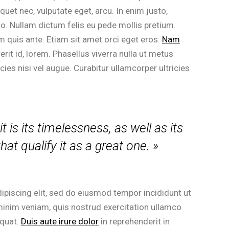
iquet nec, vulputate eget, arcu. In enim justo,
sto. Nullam dictum felis eu pede mollis pretium.
m quis ante. Etiam sit amet orci eget eros.
Nam
rerit id, lorem. Phasellus viverra nulla ut metus
cies nisi vel augue. Curabitur ullamcorper ultricies
it is its timelessness, as well as its
at qualify it as a great one. »
ipiscing elit, sed do eiusmod tempor incididunt ut
minim veniam, quis nostrud exercitation ullamco
equat.
Duis aute irure dolor
in reprehenderit in