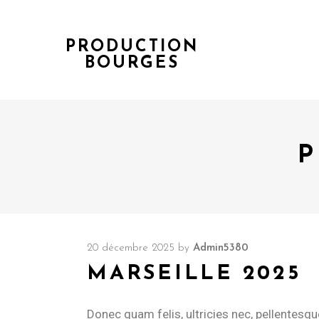
PRODUCTION
BOURGES
P
20 décembre 2025
by
Admin5380
MARSEILLE 2025
Donec quam felis, ultricies nec, pellentesq