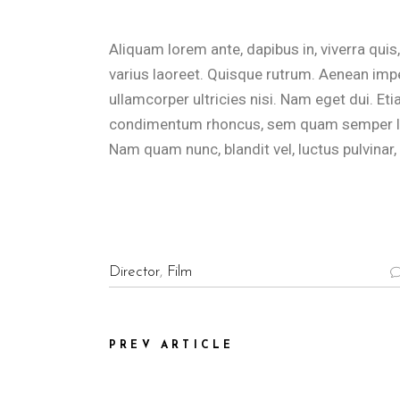
Aliquam lorem ante, dapibus in, viverra quis,
varius laoreet. Quisque rutrum. Aenean imper
ullamcorper ultricies nisi. Nam eget dui. E
condimentum rhoncus, sem quam semper lib
Nam quam nunc, blandit vel, luctus pulvinar,
Director
,
Film
PREV ARTICLE