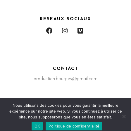
RESEAUX SOCIAUX
CONTACT
production.bourges@gmail.com
Nous utilisons des cookies pour vous garantir la meilleure
expérience sur notre site web. Si vous continuez à utiliser ce
Production Bourges – 2023 © Tous droits réservés –
site, nous supposerons que vous en êtes satisfait.
Mention Légal
–
Politique Confidentialité
OK
Politique de confidentialité